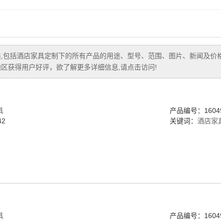
软装饰品
电动桌火锅桌
,包括
酒店家具定制
下的所有产品的用途、型号、范围、图片、新闻及价
区获得用户好评，欲了解更多详细信息,请点击访问!
具
产品编号：16049
2
关键词：
酒店家
具
产品编号：16049