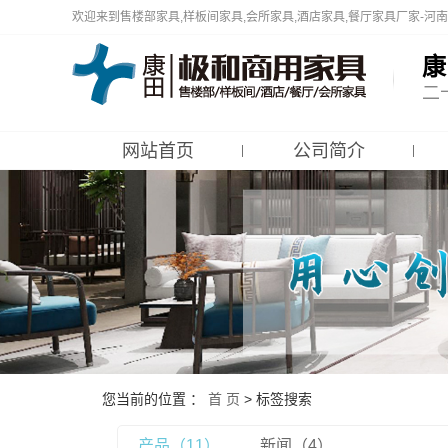
欢迎来到售楼部家具,样板间家具,会所家具,酒店家具,餐厅家具厂家-河
康
二
网站首页
公司简介
公司简介
企业文化
资质荣誉
品牌故事
企业风采
展厅实景
您当前的位置 ：
首 页
> 标签搜索
企业相册
产品（11）
新闻（4）