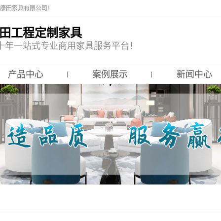
南康田家具有限公司！
田工程定制家具
十年一站式专业商用家具服务平台！
产品中心
案例展示
新闻中心
售楼部家具
精品案例
康田新闻
样板间家具
企业风采
行业资讯
餐厅家具
展厅实景
问题解答
会所家具
企业相册
意式极简家具
户外家具
酒店家具